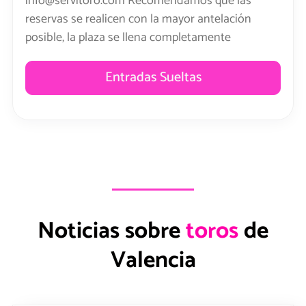
info@servitoro.com Recomendamos que las
reservas se realicen con la mayor antelación
posible, la plaza se llena completamente
Entradas Sueltas
Noticias sobre
t
o
r
de
e
r
o
s
Valencia