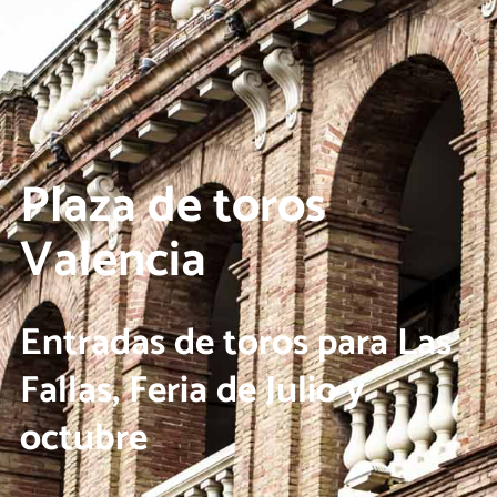
Plaza de toros
Valencia
Entradas de toros para Las
Fallas, Feria de Julio y
octubre