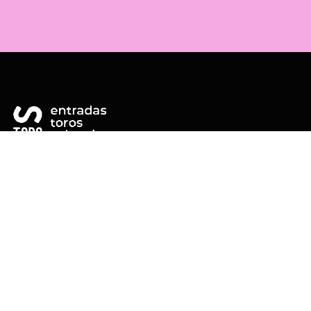
SERVITORO SL
Entradas Toros Valencia
Entradas Valencia
Plaza de toros de Valencia