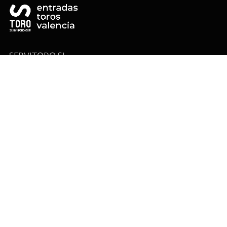
SERVITORO SL
Entradas Toros Valencia
Entradas Valencia
Plaza de toros de Valencia
Carteles taurinos
Contacto
Tickets