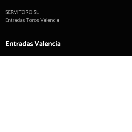
SERVITORO SL
Entradas Toros Valencia
Entradas Valencia
Plaza de toros de Valencia
Carteles taurinos
Contacto
Tickets
Información
Condiciones de Compra