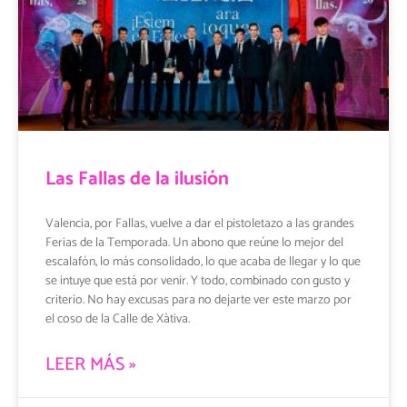
Las Fallas de la ilusión
Valencia, por Fallas, vuelve a dar el pistoletazo a las grandes
Ferias de la Temporada. Un abono que reúne lo mejor del
escalafón, lo más consolidado, lo que acaba de llegar y lo que
se intuye que está por venir. Y todo, combinado con gusto y
criterio. No hay excusas para no dejarte ver este marzo por
el coso de la Calle de Xàtiva.
LEER MÁS »