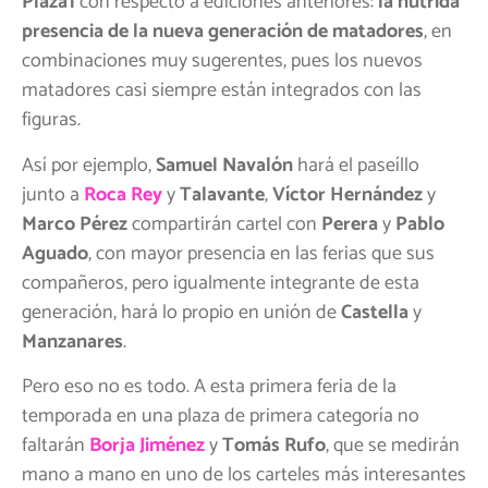
Plaza1
con respecto a ediciones anteriores:
la nutrida
presencia de la nueva generación de matadores
, en
combinaciones muy sugerentes, pues los nuevos
matadores casi siempre están integrados con las
figuras.
Así por ejemplo,
Samuel Navalón
hará el paseíllo
junto a
Roca Rey
y
Talavante
,
Víctor Hernández
y
Marco Pérez
compartirán cartel con
Perera
y
Pablo
Aguado
, con mayor presencia en las ferias que sus
compañeros, pero igualmente integrante de esta
generación, hará lo propio en unión de
Castella
y
Manzanares
.
Pero eso no es todo. A esta primera feria de la
temporada en una plaza de primera categoría no
faltarán
Borja Jiménez
y
Tomás Rufo
, que se medirán
mano a mano en uno de los carteles más interesantes